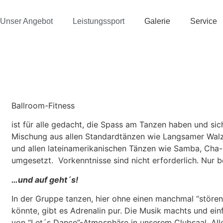
Unser Angebot
Leistungssport
Galerie
Service
Ballroom-Fitness
ist für alle gedacht, die Spass am Tanzen haben und sic
Mischung aus allen Standardtänzen wie Langsamer Walz
und allen lateinamerikanischen Tänzen wie Samba, Cha
umgesetzt. Vorkenntnisse sind nicht erforderlich. N
…und auf geht´s!
In der Gruppe tanzen, hier ohne einen manchmal “störend
könnte, gibt es Adrenalin pur. Die Musik machts und ei
von “Let´s Dance”-Atmosphäre in unserem Clubsaal. All