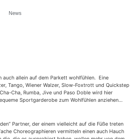
News
h auch allein auf dem Parkett wohlfühlen. Eine
er, Tango, Wiener Walzer, Slow-Foxtrott und Quickstep
-Cha-Cha, Rumba, Jive und Paso Doble wird hier
ur bequeme Sportgarderobe zum Wohlfühlen anziehen…
en” Partner, der einem vielleicht auf die Füße treten
nfache Choreographieren vermitteln einen auch Hauch
e die, die es ausprobiert haben, wollen mehr von dem